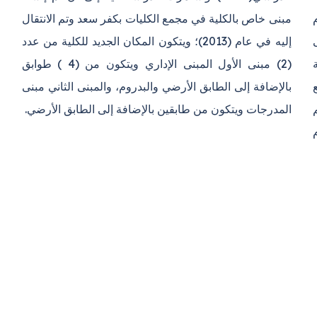
ى
د
م (1979) مع
لثاني مبنى
المدرجات ويتكون من طابقين بالإضافة إلى الطابق الأرضي.