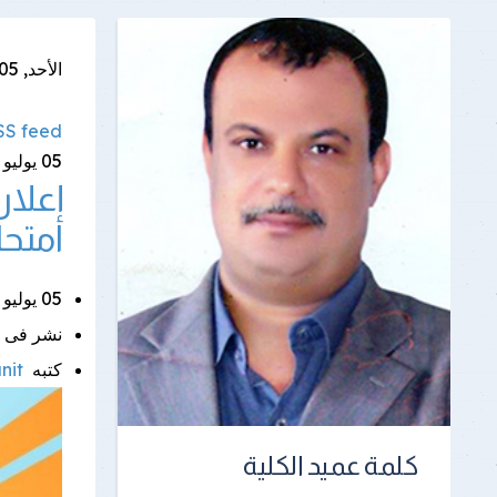
الأحد, 05 يوليو 2026
RSS feed
05
يوليو
إعلان
امتحان
05 يوليو 2026 |
نشر فى
كتبه
unit
كلمة عميد الكلية