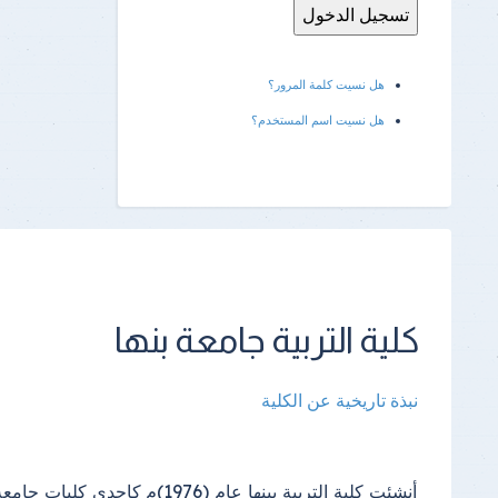
هل نسيت كلمة المرور؟
هل نسيت اسم المستخدم؟
كلية التربية جامعة بنها
نبذة تاريخية عن الكلية
أنشئت كلية التربية ببنها عام (1976)م كإحدى كليات جامع
الدراسي(2000) واستمرت الدراسة فيه إلى أن تم إنشا