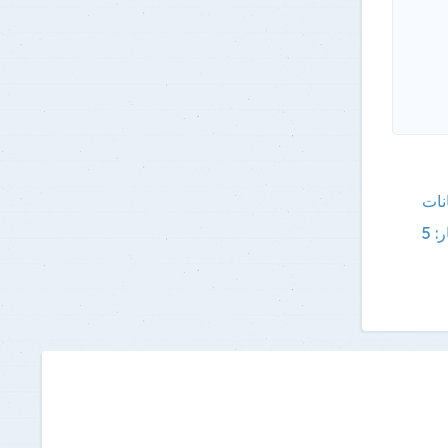
نات
"جامعة بنها تقود ثورة الابتكار: 5