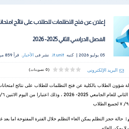
إعلان عن فتح التظلمات للطلاب على نتائج امتحان
الفصل الدراسي الثاني 2025- 2026
05 يوليو 2026 |
كتبه
it.unit
.
نشر فى
الأخبار
.
قرأ
859
مرة
4
2
5
1
3
البريد الإلكترونى
(0 تصويتات)
لة شؤون الطلاب بالكلية عن فتح التظلمات للطلاب على نتائج امتحانا
:
حالة حجز التظلم يمكن الغاء التظلم خلال الفترة المفتوحة اما بعد غ
لا يمكن الغائه