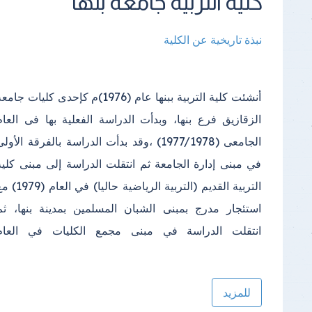
كلية التربية جامعة بنها
نبذة تاريخية عن الكلية
أنشئت كلية التربية ببنها عام (1976)م كإحدى كليات جامع
الدراسي(2000) واستمرت الدراسة فيه إلى أن تم إنشا
الزقازيق فرع بنها، وبدأت الدراسة الفعلية بها فى العام
مبنى خاص بالكلية في مجمع الكليات بكفر سعد وتم الانتقال
الجامعى (1977/1978) ،وقد بدأت الدراسة بالفرقة الأول
إليه في عام (2013)؛ ويتكون المكان الجديد للكلية من عد
في مبنى إدارة الجامعة ثم انتقلت الدراسة إلى مبنى كلية
(2) مبنى الأول المبنى الإداري ويتكون من (4 ) طوابق
التربية القديم (التربية الرياضية حاليا) في العا
بالإضافة إلى الطابق الأرضي والبدروم، والمبنى ا
استئجار مدرج بمبنى الشبان المسلمين بمدينة بنها، ثم
انتقلت الدراسة في مبنى مجمع الكليات في العام
للمزيد