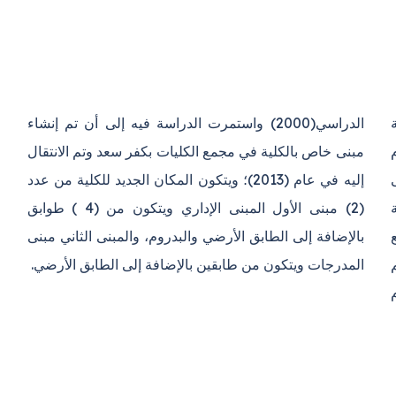
ة
ء
ى
د
م (1979) مع
لثاني مبنى
المدرجات ويتكون من طابقين بالإضافة إلى الطابق الأرضي.