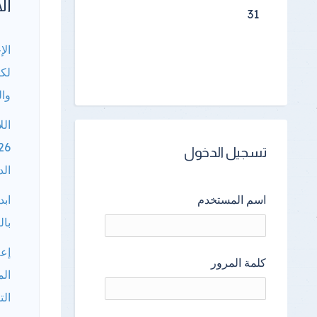
الأ
31
الإ
لكا
وال
الل
تسجيل الدخول
الد
ابد
اسم المستخدم
بال
إعل
كلمة المرور
الم
الت