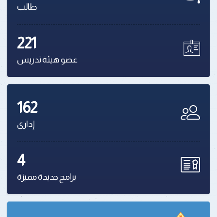
طالب
221
عضو هيئة تدريس
162
إدارى
4
برامج جديدة مميزة