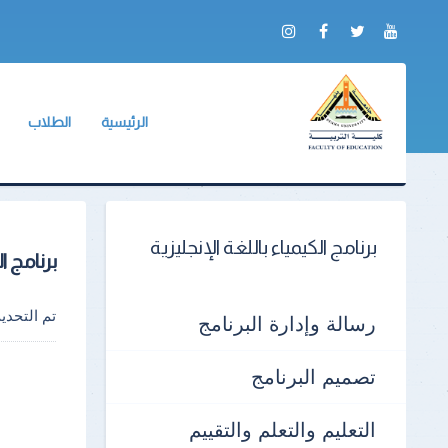
الرئيسية
الطلاب
عن الكلية
وكيل الكلية
ب
الخريجون
لائحة طلاب ا
ب
الجداول الدرا
مكتب العلاقات الدولية بال
ب
برنامج الكيمياء باللغة الإنجليزية
برنامج ال
جداول الإمتحا
ب
الكنترولات
ب
تم التحد
رسالة وإدارة البرنامج
أرقام الجلوس
ب
تصميم البرنامج
أماكن اللجان
ب
ا
التعليم والتعلم والتقييم
نماذج الإجابات