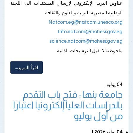
عناوين البريد الإلكتروني لإرسال المستندات الى اللجنة
الوطنية المصرية للتربية والعلوم والثقافة
Natcom.eg@natcom.unesco.org
Info.natcom@mohesr.gov.eg
science.natcom@mohesr.gov.eg
ملحوظة: لا تقبل الترشيحات الذاتية
اقرأ المزيد...
04
يوليو
جامعة بنها : فتح باب التقدم
بالدراسات العليا إلكترونيا اعتبارا
من أول يوليو
04 يوليو 2026 |