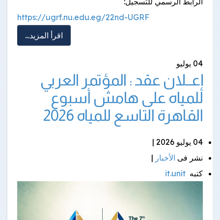
الرابط الرسمي للتسجيل:
https://ugrf.nu.edu.eg/22nd-UGRF
اقرأ المزيد...
04
يوليو
إعــلان عقد : المؤتمر العربي
للمياه على هامش أسبوع
القاهرة التاسع للمياه 2026
04 يوليو 2026 |
نشر فى
الأخبار
|
كتبه
it.unit