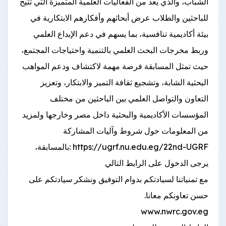
الشباب، والذي يعد من الفعاليات العلمية المتميزة التي تتيح
للباحثين والطلاب عرض أبحاثهم وأفكارهم الابتكارية في
بيئة أكاديمية تنافسية، بما يسهم في دعم الإبداع العلمي
وربط مخرجات البحث العلمي بالتنمية واحتياجات المجتمع،
حيث تمثل المسابقة فرصة مهمة لاكتشاف ودعم المواهب
البحثية الشابة، وتشجيع ثقافة التميز والابتكار، وتعزيز
التعاون والتواصل العلمي بين الباحثين من مختلف
المؤسسات الأكاديمية والبحثية داخل مصر وخارجها ولمزيد
من المعلومات حول شروط وآليات المشاركة
https://ugrf.nu.edu.eg/22nd-UGRF :بالمسابقة،
يرجى الدخول على الرابط التالي
مع تمنياتنا لسيادتكم بدوام التوفيق ونشكر سيادتكم على
حسن تعاونكم معانا.
www.nwrc.gov.eg