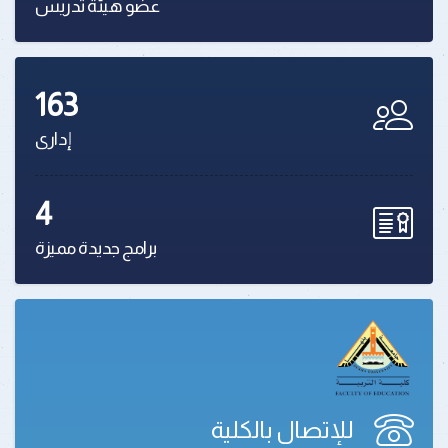
عضو هيئة تدريس
163
إدارى
4
برامج جديدة مميزة
للإتصال بالكلية