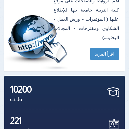
أهم الروابط والصفحات على موقع
كلية التربية جامعة بنها للإطلاع
عليها ( المؤتمرات - ورش العمل -
الشكاوى ومقترحات - المجالات
البحثية...)
اقرأ المزيد
10200
طالب
221