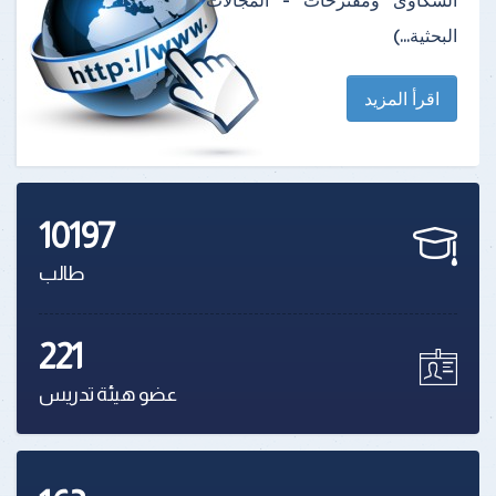
الشكاوى ومقترحات - المجالات
البحثية...)
اقرأ المزيد
10197
طالب
221
عضو هيئة تدريس