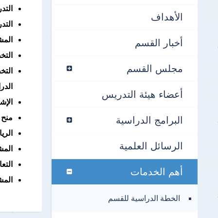
التد
الأهداف
التد
المش
أخبار القسم
التخط
مجلس القسم
التخ
الدر
أعضاء هيئة التدريس
الإش
منح 
البرامج الدراسية
الريا
الرسائل العلمية
المشا
التع
أهم الخدمات
المش
الخطة الدراسية للقسم