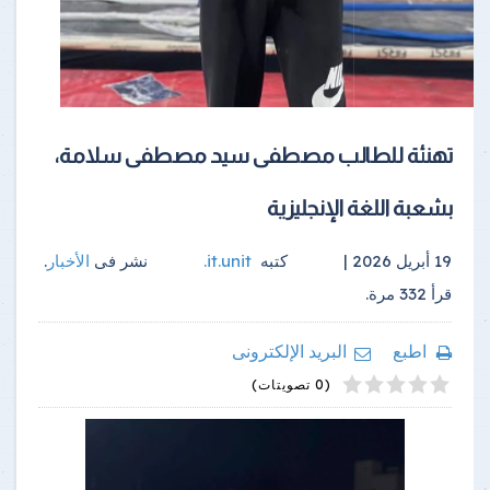
تهنئة للطالب مصطفى سيد مصطفى سلامة،
بشعبة اللغة الإنجليزية
19 أبريل 2026 |
كتبه
it.unit
.
نشر فى
الأخبار
.
قرأ
332
مرة.
اطبع
البريد الإلكترونى
4
2
5
1
3
(0 تصويتات)