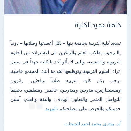
كلمة عميد الكلية
تسعد كلية التربية بجامعة بنها – بكل أعضائها وطلابها – دوماً
بالترحيب بطلاب العلم والراغبين فى الاستزادة من العلوم
التربوية والنفسية، والتى لا يألو أحد بالكلية جهداً فى سبيل
اثراء العلوم التربوية وتوظيفها لخدمة أبناء المجتمع قاطبة.
ترحب بكم كلية التربية طلاباً وباحثين، زائريين
ومستشاريين، مدربين ومتدربين، عالمين ومتعلمين، تحقيقاً
للتواصل المثمر والتعاون الهادف، والثقة والعلم، آملين
خدمتكم والحرص على مصلحتكم
...
المزيد
أ.د. مجدى محمد احمد الشحات