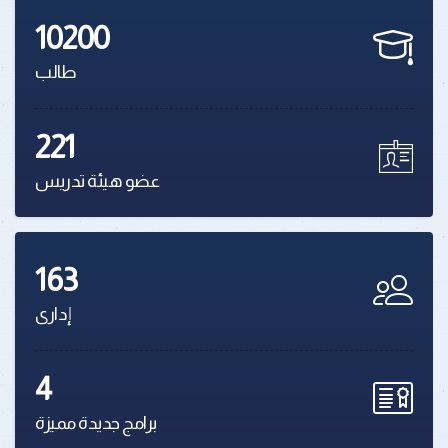
10200
طالب
221
عضو هيئة تدريس
163
إدارى
4
برامج جديدة مميزة