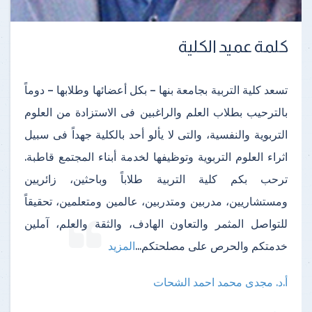
كلمة عميد الكلية
تسعد كلية التربية بجامعة بنها – بكل أعضائها وطلابها – دوماً
بالترحيب بطلاب العلم والراغبين فى الاستزادة من العلوم
التربوية والنفسية، والتى لا يألو أحد بالكلية جهداً فى سبيل
اثراء العلوم التربوية وتوظيفها لخدمة أبناء المجتمع قاطبة.
ترحب بكم كلية التربية طلاباً وباحثين، زائريين
ومستشاريين، مدربين ومتدربين، عالمين ومتعلمين، تحقيقاً
للتواصل المثمر والتعاون الهادف، والثقة والعلم، آملين
خدمتكم والحرص على مصلحتكم
...
المزيد
أ.د. مجدى محمد احمد الشحات