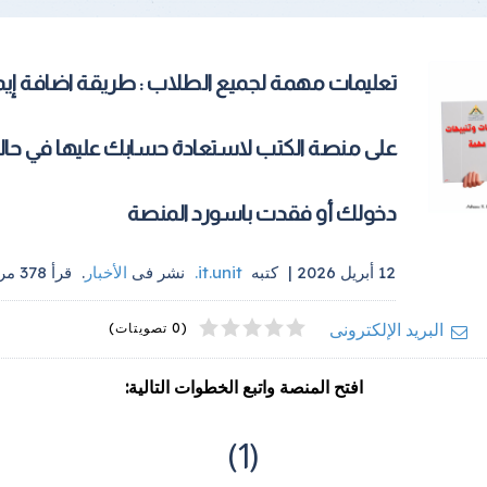
تعليمات مهمة لجميع الطلاب : طريقة اضافة إي
على منصة الكتب لاستعادة حسابك عليها في حالة
دخولك أو فقدت باسورد المنصة
12 أبريل 2026 |
كتبه
it.unit
.
نشر فى
الأخبار
.
قرأ
378
مرة
4
2
5
1
3
البريد الإلكترونى
(0 تصويتات)
افتح المنصة واتبع الخطوات التالية:
(1)