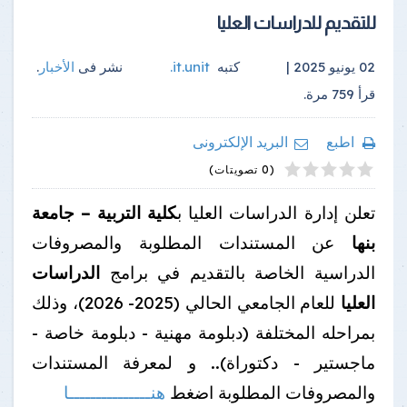
للتقديم للدراسات العليا
02 يونيو 2025 |
كتبه
it.unit
.
نشر فى
الأخبار
.
قرأ
759
مرة.
اطبع
البريد الإلكترونى
4
2
5
1
3
(0 تصويتات)
تعلن إدارة الدراسات العليا ب
كلية التربية – جامعة
بنها
عن المستندات المطلوبة والمصروفات
الدراسية الخاصة بالتقديم في برامج
الدراسات
العليا
للعام الجامعي الحالي (2025- 2026)، وذلك
بمراحله المختلفة (دبلومة مهنية - دبلومة خاصة -
ماجستير - دكتوراة).. و لمعرفة المستندات
والمصروفات المطلوبة اضغط
هنـــــــــــــــا