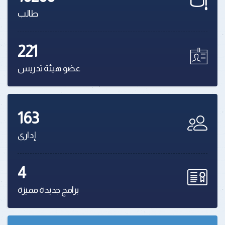
طالب
221
عضو هيئة تدريس
163
إدارى
4
برامج جديدة مميزة