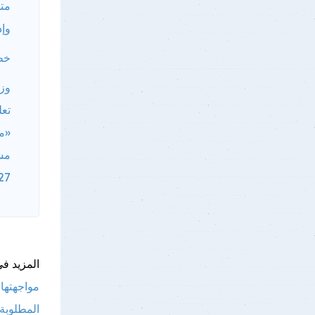
متخ
وإد
خطو
وزا
تعل
«م
مش
27
المزيد فى
مواجهتها
المطلوبة 