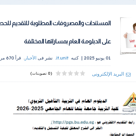
المستندات والمصروفات المطلوبة للتقديم للح
على الدبلومة العام بمساراتها المختلفة
01 يونيو 2025 |
كتبه
it.unit
.
نشر فى
الأخبار
.
قرأ
670
مرة
4
2
5
1
3
البريد الإلكترونى
(0 تصويتات)