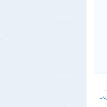
ب
وفات