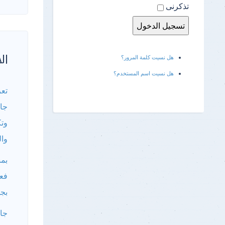
تذكرنى
الأ
هل نسيت كلمة المرور؟
هل نسيت اسم المستخدم؟
تعز
جام
وت
وال
بمش
فعا
بجا
جام