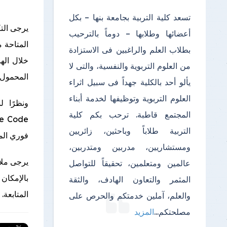
تسعد كلية التربية بجامعة بنها – بكل
أعضائها وطلابها – دوماً بالترحيب
المتاحة 
بطلاب العلم والراغبين فى الاستزادة
من العلوم التربوية والنفسية، والتى لا
المحمول.
يألو أحد بالكلية جهداً فى سبيل اثراء
العلوم التربوية وتوظيفها لخدمة أبناء
المجتمع قاطبة. ترحب بكم كلية
التربية طلاباً وباحثين، زائريين
فوري المن
ومستشاريين، مدربين ومتدربين،
يرجى ملا
عالمين ومتعلمين، تحقيقاً للتواصل
بالإمكان 
المثمر والتعاون الهادف، والثقة
المتابعة.
والعلم، آملين خدمتكم والحرص على
مصلحتكم
...
المزيد