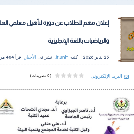
إعلان مهم للطلاب عن دورة لتأهيل معلمي العل
والرياضيات باللغة الإنجليزية
25 يناير 2026 |
كتبه
it.unit
.
نشر فى
الأخبار
.
قرأ
464
مرة
4
2
5
1
3
البريد الإلكترونى
(0 تصويتات)