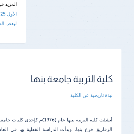
المزيد فى
الأول 2025- 2026
لبعض ال
كلية التربية جامعة بنها
نبذة تاريخية عن الكلية
أنشئت كلية التربية ببنها عام (1976)م كإحدى كليات جامع
الدراسي(2000) واستمرت الدراسة فيه إلى أن تم إنشا
الزقازيق فرع بنها، وبدأت الدراسة الفعلية بها فى العام
مبنى خاص بالكلية في مجمع الكليات بكفر سعد وتم الانتقال