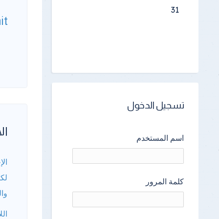
31
it
تسجيل الدخول
الأ
اسم المستخدم
الإ
لكا
كلمة المرور
وال
الل