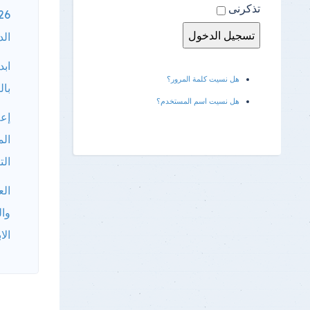
تذكرنى
الد
ابد
هل نسيت كلمة المرور؟
بال
هل نسيت اسم المستخدم؟
إعل
الم
الت
الع
وال
الا