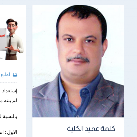
اطبع
إستعداد ل
لم ينته م
بالنسبة لل
كلمة عميد الكلية
الاول : اس