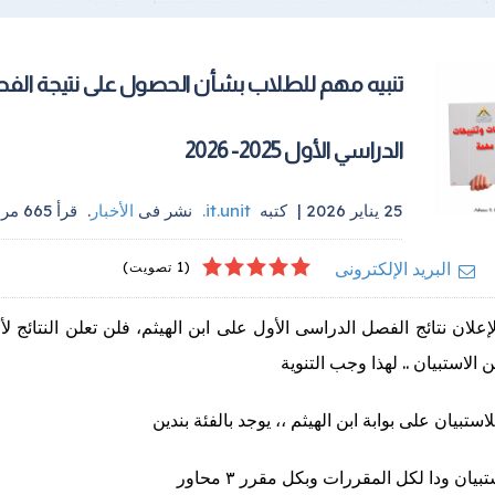
تنبيه مهم للطلاب بشأن الحصول على نتيجة الف
الدراسي الأول 2025- 2026
25 يناير 2026 |
كتبه
it.unit
.
نشر فى
الأخبار
.
قرأ
665
مرة
4
2
5
1
3
البريد الإلكترونى
(1 تصويت)
إعلان نتائج الفصل الدراسى الأول على ابن الهيثم، فلن تعلن النتائج 
ن الاستبيان .. لهذا وجب التنوية
استبيان على بوابة ابن الهيثم ،، يوجد بالفئة بندين
تبيان ودا لكل المقررات وبكل مقرر ٣ محاور