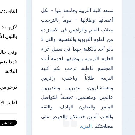
تسعد كلية التربية بجامعة بنها – بكل
الثانى : 
أعضائها وطلابها – دوماً بالترحيب
لازم بعد 
بطلاب العلم والراغبين فى الاستزادة
باللون ال
من العلوم التربوية والنفسية، والتى لا
يألو أحد بالكلية جهداً فى سبيل اثراء
وفي حالة
العلوم التربوية وتوظيفها لخدمة أبناء
فهذا يعن
المجتمع قاطبة. ترحب بكم كلية
الثلاثة.
التربية طلاباً وباحثين، زائريين
نرجو من 
ومستشاريين، مدربين ومتدربين،
عالمين ومتعلمين، تحقيقاً للتواصل
اطيب الام
المثمر والتعاون الهادف، والثقة
والعلم، آملين خدمتكم والحرص على
مصلحتكم
...
المزيد