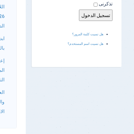
تذكرنى
الل
الد
هل نسيت كلمة المرور؟
ابد
هل نسيت اسم المستخدم؟
بال
إعل
الم
الت
الع
وال
الا