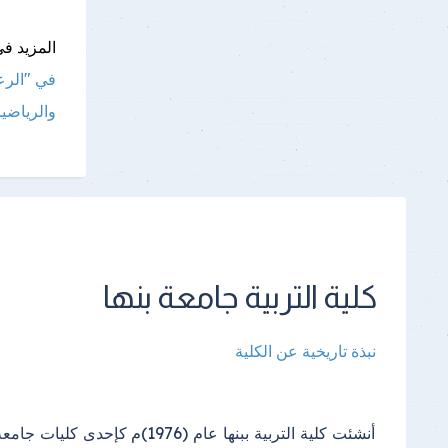
المزيد فى
في "الرعا
والرياضيا
كلية التربية جامعة بنها
نبذة تاريخية عن الكلية
أنشئت كلية التربية ببنها عام (1976)م كإحدى كليات جامع
الدراسي(2000) واستمرت الدراسة فيه إلى أن تم إنشا