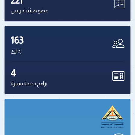
221
عضو هيئة تدريس
163
إدارى
4
برامج جديدة مميزة