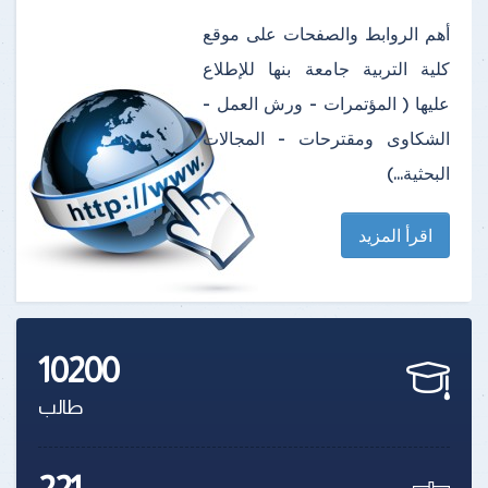
أهم الروابط والصفحات على موقع
كلية التربية جامعة بنها للإطلاع
عليها ( المؤتمرات - ورش العمل -
الشكاوى ومقترحات - المجالات
البحثية...)
اقرأ المزيد
10200
طالب