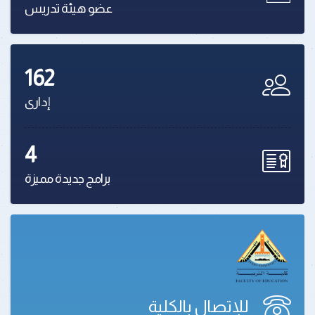
عضو هيئة تدريس
162
إدارى
4
برامج جديدة مميزة
للإتصال بالكلية