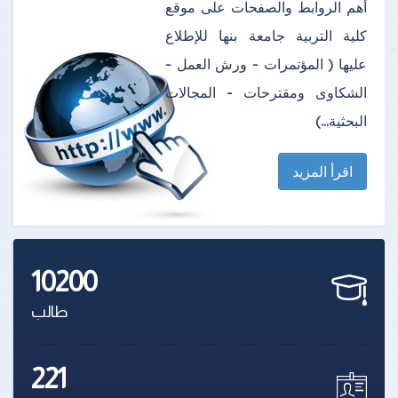
أهم الروابط والصفحات على موقع
كلية التربية جامعة بنها للإطلاع
عليها ( المؤتمرات - ورش العمل -
الشكاوى ومقترحات - المجالات
البحثية...)
اقرأ المزيد
10200
طالب
221