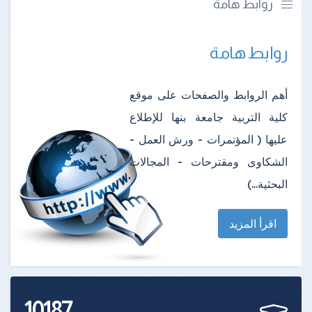
روابط هامة
روابط هامة
أهم الروابط والصفحات على موقع
كلية التربية جامعة بنها للإطلاع
عليها ( المؤتمرات - ورش العمل -
الشكاوى ومقترحات - المجالات
البحثية...)
اقرأ المزيد
10187