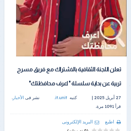
تعلن اللجنة الثقافية بالاشتراك مع فريق مسرح
تربية عن بداية سلسلة " اعرف محافظتك"
27 أبريل 2025 |
كتبه
it.unit
.
نشر فى
الأخبار
.
قرأ
1091
مرة.
اطبع
البريد الإلكترونى
4
2
5
1
3
(0 تصويتات)