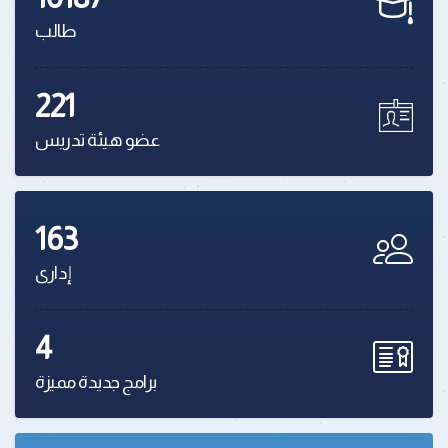
طالب
221
عضو هيئة تدريس
163
إدارى
4
برامج جديدة مميزة