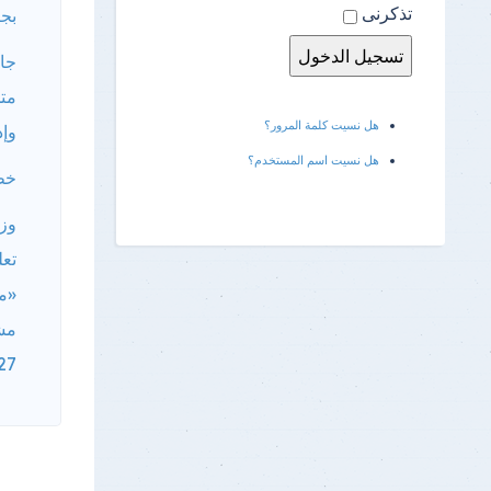
تذكرنى
بجا
جام
متخ
هل نسيت كلمة المرور؟
وإد
هل نسيت اسم المستخدم؟
خطو
وزا
تعل
«م
مش
27