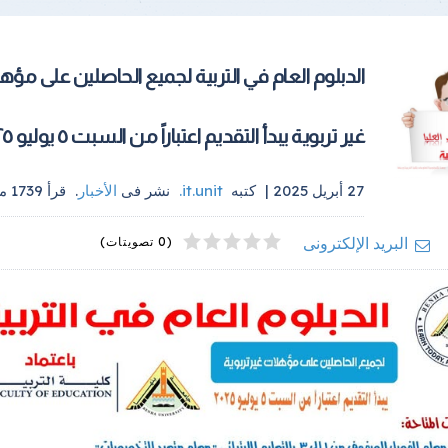
الدبلوم العام في التربية لجميع الحاصلين على مؤ
غير تربوية يبدأ التقديم اعتباراً من السبت ٥ يوليو ٢٠٢٥
27 أبريل 2025 |
كتبه
it.unit
.
نشر فى
الأخبار
.
قرأ
1739
مر
4
2
5
1
3
البريد الإلكترونى
(0 تصويتات)