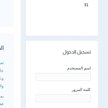
31
الأ
تسجيل الدخول
تعز
اسم المستخدم
جام
وت
وال
كلمة المرور
بمش
فعا