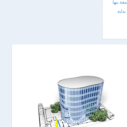
عة بنها
بداية