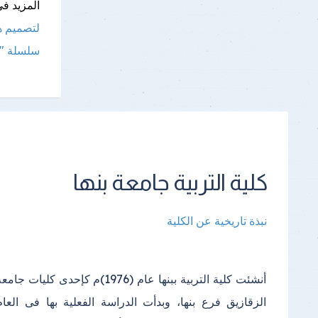
المزيد فى
لتصميم هو
سلسلة "
كلية التربية جامعة بنها
نبذة تاريخية عن الكلية
أنشئت كلية التربية ببنها عام (1976)م كإحدى كليات جامع
الدراسي(2000) واستمرت الدراسة فيه إلى أن تم إنشا
الزقازيق فرع بنها، وبدأت الدراسة الفعلية بها فى العام
مبنى خاص بالكلية في مجمع الكليات بكفر سعد وتم الانتقال