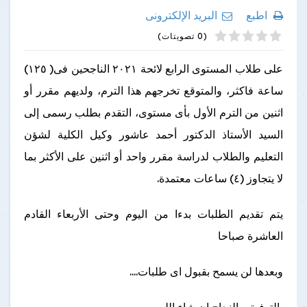
اطبع
البريد الإلكترونى
4
2
5
1
3
(0 تصويتات)
على طلاب المستوى الرابع لائحة ٢٠٢١ الناجحين فى( ١٢٥)
ساعة فاكثر، والمتوقع تخرجهم هذا الترم، ولديهم مقرر أو
اثنين من الترم الأول بأى مستوى، التقدم بطلب رسمى إلى
السيد الأستاذ الدكتور أحمد عاشور وكيل الكلية لشؤن
التعليم والطلاب لدراسة مقرر واحد أو اثنين على الأكثر بما
لا يتجاوز (٤) ساعات معتمدة.
يتم تقديم الطلبات بدءا من اليوم وحتى الأربعاء القادم
العاشرة صباحا
وبعدها لن يسمح بقبول اى طلبات....
بالتوفيق والنجاح ان شاء الله....