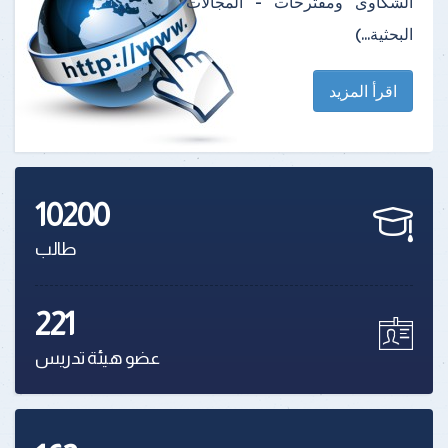
الشكاوى ومقترحات - المجالات
البحثية...)
اقرأ المزيد
10200
طالب
221
عضو هيئة تدريس