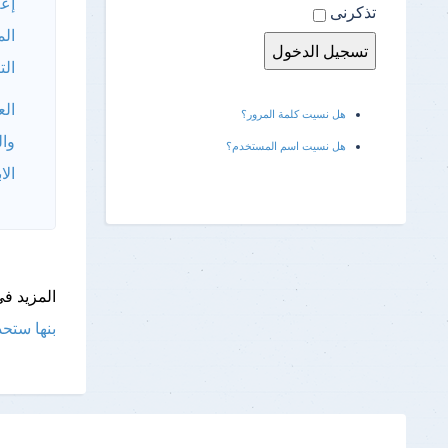
إعل
تذكرنى
الم
الت
الع
هل نسيت كلمة المرور؟
وال
هل نسيت اسم المستخدم؟
الا
المزيد فى
بنها ستحد