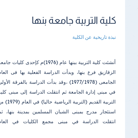
كلية التربية جامعة بنها
نبذة تاريخية عن الكلية
أنشئت كلية التربية ببنها عام (1976)م كإحدى كليات جامع
الدراسي(2000) واستمرت الدراسة فيه إلى أن تم إنشا
الزقازيق فرع بنها، وبدأت الدراسة الفعلية بها فى العام
مبنى خاص بالكلية في مجمع الكليات بكفر سعد وتم الانتقال
الجامعى (1977/1978) ،وقد بدأت الدراسة بالفرقة الأول
إليه في عام (2013)؛ ويتكون المكان الجديد للكلية من عد
في مبنى إدارة الجامعة ثم انتقلت الدراسة إلى مبنى كلية
(2) مبنى الأول المبنى الإداري ويتكون من (4 ) طوابق
التربية القديم (التربية الرياضية حاليا) في العا
بالإضافة إلى الطابق الأرضي والبدروم، والمبنى ا
استئجار مدرج بمبنى الشبان المسلمين بمدينة بنها، ثم
انتقلت الدراسة في مبنى مجمع الكليات في العام