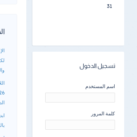
31
الأ
الإ
لكا
تسجيل الدخول
وال
الل
اسم المستخدم
الد
كلمة المرور
ابد
بال