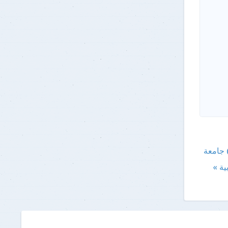
جامعة
ية »