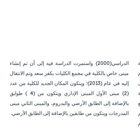
ة
ء
ى
د
م (1979) مع
لثاني مبنى
المدرجات ويتكون من طابقين بالإضافة إلى الطابق الأرضي.