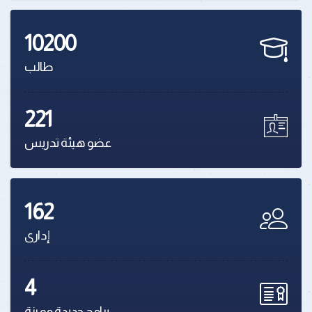
10200
طالب
221
عضو هيئة تدريس
162
إدارى
4
برامج جديدة مميزة