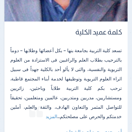
كلمة عميد الكلية
تسعد كلية التربية بجامعة بنها – بكل أعضائها وطلابها – دوماً
بالترحيب بطلاب العلم والراغبين فى الاستزادة من العلوم
التربوية والنفسية، والتى لا يألو أحد بالكلية جهداً فى سبيل
اثراء العلوم التربوية وتوظيفها لخدمة أبناء المجتمع قاطبة.
ترحب بكم كلية التربية طلاباً وباحثين، زائريين
ومستشاريين، مدربين ومتدربين، عالمين ومتعلمين، تحقيقاً
للتواصل المثمر والتعاون الهادف، والثقة والعلم، آملين
خدمتكم والحرص على مصلحتكم
...
المزيد
أ.د. مجدى محمد احمد الشحات