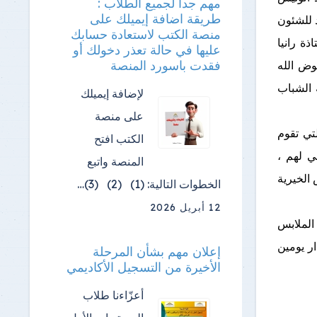
مهم جدا لجميع الطلاب :
طريقة اضافة إيميلك على
 للشئون
منصة الكتب لاستعادة حسابك
ذة رانيا
عليها في حالة تعذر دخولك أو
فقدت باسورد المنصة
وض الله
 الشباب
لإضافة إيميلك
على منصة
لتي تقوم
الكتب افتح
ي لهم ،
المنصة واتبع
 الخيرية
الخطوات التالية: (1) (2) (3)…
12 أبريل 2026
ا يقرب من2500 قطعة من الملابس
ر يومين
إعلان مهم بشأن المرحلة
الأخيرة من التسجيل الأكاديمي
أعزّاءنا طلاب