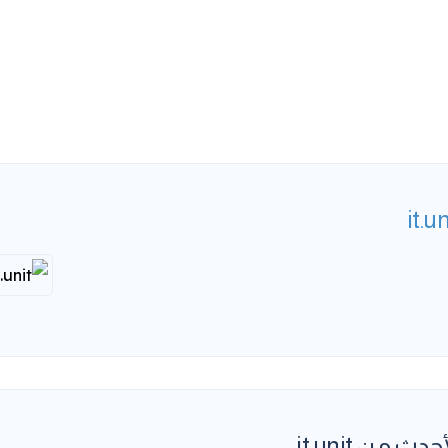
it.un
حدث من it.unit