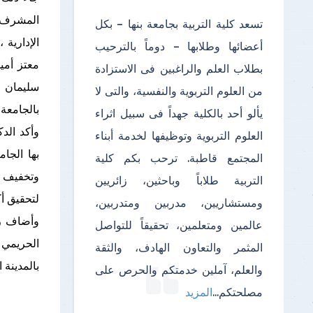
المشرف ا
تسعد كلية التربية بجامعة بنها – بكل
الإدارية 
أعضائها وطلابها – دوماً بالترحيب
معتز أمي
بطلاب العلم والراغبين فى الاستزادة
سليمان م
من العلوم التربوية والنفسية، والتى لا
بالجامعة 
يألو أحد بالكلية جهداً فى سبيل اثراء
وأكد الد
العلوم التربوية وتوظيفها لخدمة أبناء
بها الجا
المجتمع قاطبة. ترحب بكم كلية
وتخفيف ا
التربية طلاباً وباحثين، زائريين
لتحقيق أك
ومستشاريين، مدربين ومتدربين،
عالمين ومتعلمين، تحقيقاً للتواصل
الحريمي 
المثمر والتعاون الهادف، والثقة
بالمدينة 
والعلم، آملين خدمتكم والحرص على
مصلحتكم
...
المزيد