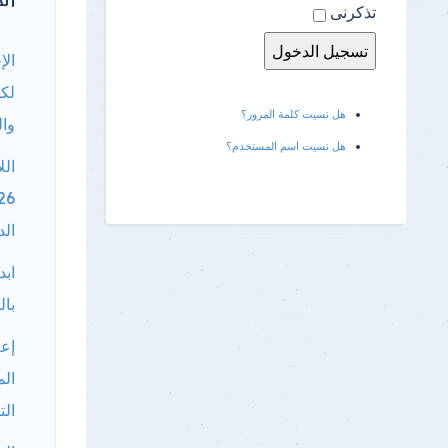
تذكرنى
الإ
لكا
هل نسيت كلمة المرور؟
وال
هل نسيت اسم المستخدم؟
الل
الد
ابد
بال
إعل
الم
الت