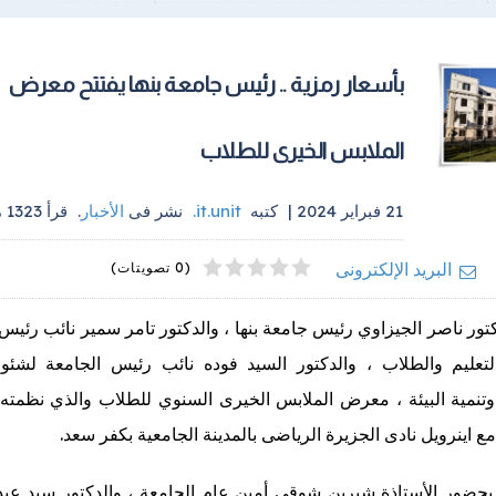
بأسعار رمزية .. رئيس جامعة بنها يفتتح معرض
الملابس الخيرى للطلاب
21 فبراير 2024 |
كتبه
it.unit
.
نشر فى
الأخبار
.
قرأ
1323
م
4
2
5
1
3
البريد الإلكترونى
(0 تصويتات)
كتور ناصر الجيزاوي رئيس جامعة بنها ، والدكتور تامر سمير نائب رئيس
تعليم والطلاب ، والدكتور السيد فوده نائب رئيس الجامعة لشئ
وتنمية البيئة ، معرض الملابس الخيرى السنوي للطلاب والذي نظمته 
مع اينرويل نادى الجزيرة الرياضى بالمدينة الجامعية بكفر سعد.
بحضور الأستاذة شيرين شوقي أمين عام الجامعة ، والدكتور سيد عبد