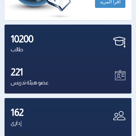
اقرأ المزيد
10200
طالب
221
عضو هيئة تدريس
162
إدارى