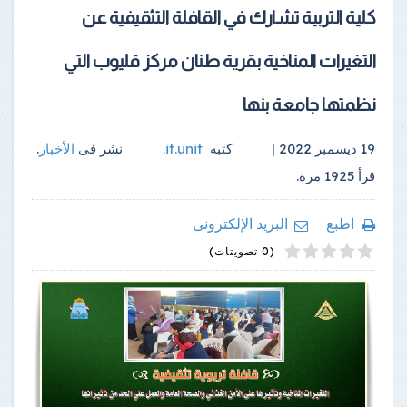
كلية التربية تشارك في القافلة التثقيفية عن
التغيرات المناخية بقرية طنان مركز قليوب التي
نظمتها جامعة بنها
19 ديسمبر 2022 |
كتبه
it.unit
.
نشر فى
الأخبار
.
قرأ
1925
مرة.
اطبع
البريد الإلكترونى
4
2
5
1
3
(0 تصويتات)