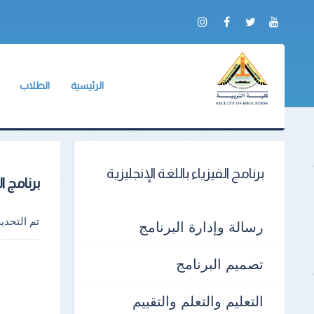
الرئيسية
الطلاب
عن الكلية
وكيل الكلية
ب
الخريجون
لائحة طلاب ا
ب
الجداول الدرا
مكتب العلاقات الدولية بال
ب
برنامج الفيزياء باللغة الإنجليزية
برنامج ال
جداول الإمتحا
ب
الكنترولات
ب
تم التحد
رسالة وإدارة البرنامج
أرقام الجلوس
ب
تصميم البرنامج
أماكن اللجان
ب
ا
التعليم والتعلم والتقييم
نماذج الإجابات