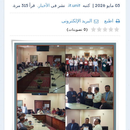
03 مايو 2026 |
كتبه
it.unit
.
نشر فى
الأخبار
.
قرأ
315
مرة.
اطبع
البريد الإلكترونى
4
2
5
1
3
(0 تصويتات)