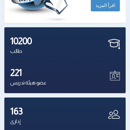
اقرأ المزيد
10200
طالب
221
عضو هيئة تدريس
163
إدارى