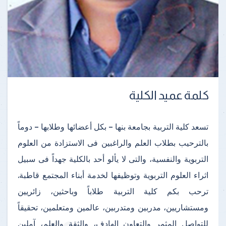
كلمة عميد الكلية
تسعد كلية التربية بجامعة بنها – بكل أعضائها وطلابها – دوماً
بالترحيب بطلاب العلم والراغبين فى الاستزادة من العلوم
التربوية والنفسية، والتى لا يألو أحد بالكلية جهداً فى سبيل
اثراء العلوم التربوية وتوظيفها لخدمة أبناء المجتمع قاطبة.
ترحب بكم كلية التربية طلاباً وباحثين، زائريين
ومستشاريين، مدربين ومتدربين، عالمين ومتعلمين، تحقيقاً
للتواصل المثمر والتعاون الهادف، والثقة والعلم، آملين