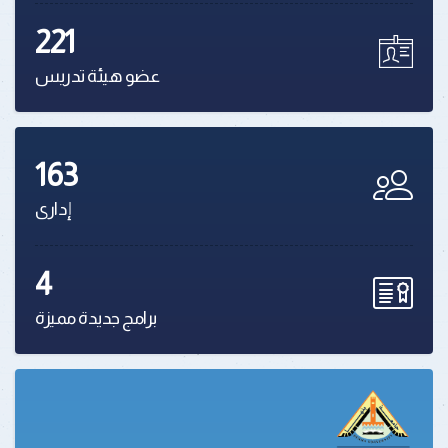
221
عضو هيئة تدريس
163
إدارى
4
برامج جديدة مميزة