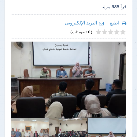
قرأ
385
مرة.
اطبع
البريد الإلكترونى
4
2
5
1
3
(0 تصويتات)