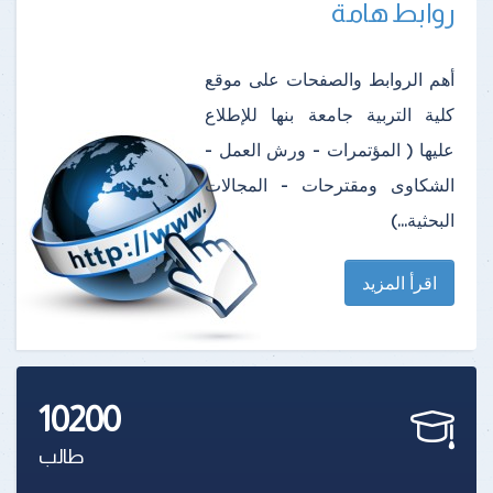
روابط هامة
أهم الروابط والصفحات على موقع
كلية التربية جامعة بنها للإطلاع
عليها ( المؤتمرات - ورش العمل -
الشكاوى ومقترحات - المجالات
البحثية...)
اقرأ المزيد
10200
طالب