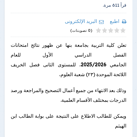
قرأ
611
مرة.
اطبع
البريد الإلكترونى
4
2
5
1
3
(0 تصويتات)
تعلن كلية التربية بجامعة بنها عن ظهور نتائج امتحانات
الفصل الدراسي الأول للعام
الجامعي
2025/2026
، للمستوى الثانى فصل الخريف
اللائحة الموحدة (٢٣) شعبة العلوم،
وذلك بعد الانتهاء من جميع أعمال التصحيح والمراجعة ورصد
الدرجات بمختلف الأقسام العلمية.
ويمكن للطالب الاطلاع على النتيجة على بوابة الطالب ابن
الهيثم