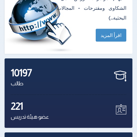
الشكاوى ومقترحات - المجالات
البحثية...)
اقرأ المزيد
10197
طالب
221
عضو هيئة تدريس