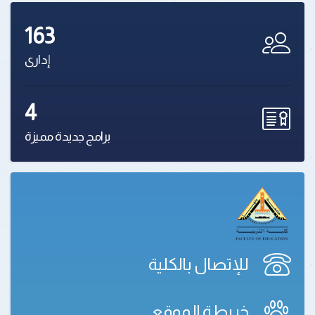
163
إدارى
4
برامج جديدة مميزة
للإتصال بالكلية
خريطة الموقع