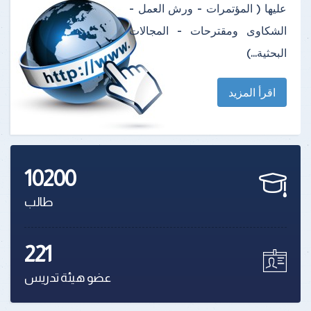
عليها ( المؤتمرات - ورش العمل -
الشكاوى ومقترحات - المجالات
البحثية...)
اقرأ المزيد
10200
طالب
221
عضو هيئة تدريس