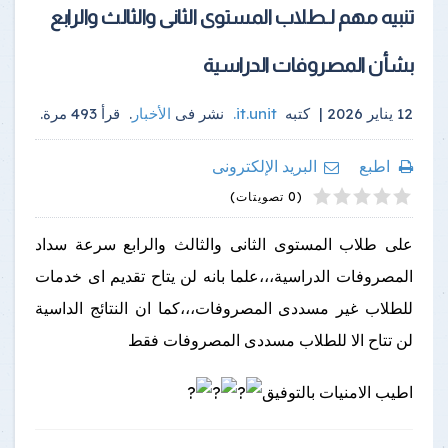
تنبيه مهم لـطلاب المستوى الثانى والثالث والرابع
بشأن المصروفات الدراسية
12 يناير 2026 |
كتبه
it.unit
.
نشر فى
الأخبار
.
قرأ
493
مرة.
اطبع
البريد الإلكترونى
4
2
5
1
3
(0 تصويتات)
على طلاب المستوى الثانى والثالث والرابع سرعة سداد
المصروفات الدراسية،،،علما بانه لن يتاح تقديم اى خدمات
للطلاب غير مسددى المصروفات،،،كما ان النتائج الداسية
لن تتاح الا للطلاب مسددى المصروفات فقط
اطيب الامنيات بالتوفيق