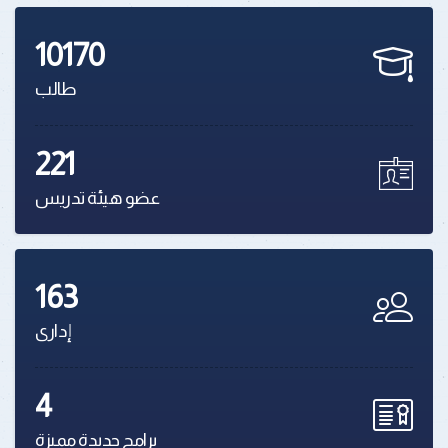
10170
طالب
221
عضو هيئة تدريس
163
إدارى
4
برامج جديدة مميزة