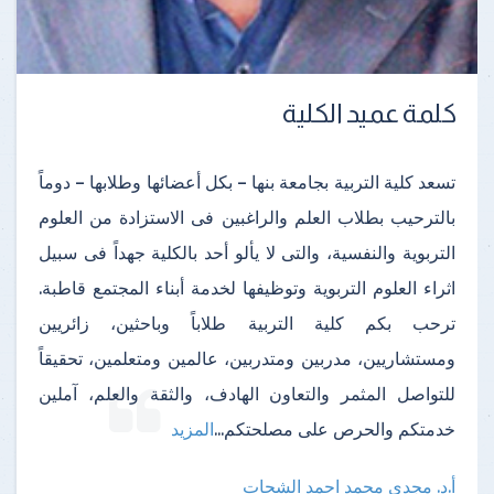
كلمة عميد الكلية
تسعد كلية التربية بجامعة بنها – بكل أعضائها وطلابها – دوماً
بالترحيب بطلاب العلم والراغبين فى الاستزادة من العلوم
التربوية والنفسية، والتى لا يألو أحد بالكلية جهداً فى سبيل
اثراء العلوم التربوية وتوظيفها لخدمة أبناء المجتمع قاطبة.
ترحب بكم كلية التربية طلاباً وباحثين، زائريين
ومستشاريين، مدربين ومتدربين، عالمين ومتعلمين، تحقيقاً
للتواصل المثمر والتعاون الهادف، والثقة والعلم، آملين
خدمتكم والحرص على مصلحتكم
...
المزيد
أ.د. مجدى محمد احمد الشحات