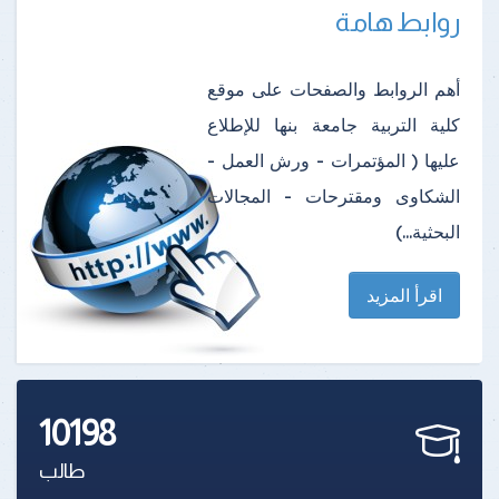
روابط هامة
أهم الروابط والصفحات على موقع
كلية التربية جامعة بنها للإطلاع
عليها ( المؤتمرات - ورش العمل -
الشكاوى ومقترحات - المجالات
البحثية...)
اقرأ المزيد
10198
طالب