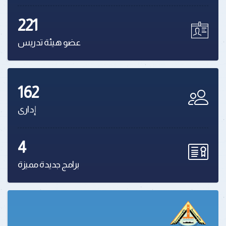
221
عضو هيئة تدريس
162
إدارى
4
برامج جديدة مميزة