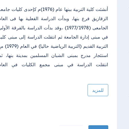
أنشئت كلية التربية ببنها عام (1976)م كإحدى كليات جامع
الدراسي(2000) واستمرت الدراسة فيه إلى أن تم إنشا
الزقازيق فرع بنها، وبدأت الدراسة الفعلية بها فى العام
مبنى خاص بالكلية في مجمع الكليات بكفر سعد وتم الانتقال
الجامعى (1977/1978) ،وقد بدأت الدراسة بالفرقة الأول
إليه في عام (2013)؛ ويتكون المكان الجديد للكلية من عد
في مبنى إدارة الجامعة ثم انتقلت الدراسة إلى مبنى كلية
(2) مبنى الأول المبنى الإداري ويتكون من (4 ) طوابق
التربية القديم (التربية الرياضية حاليا) في العا
بالإضافة إلى الطابق الأرضي والبدروم، والمبنى ا
استئجار مدرج بمبنى الشبان المسلمين بمدينة بنها، ثم
انتقلت الدراسة في مبنى مجمع الكليات في العام
للمزيد