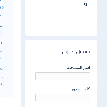
31
الد
ابد
بال
إعل
الم
تسجيل الدخول
الت
اسم المستخدم
الع
وال
الا
كلمة المرور