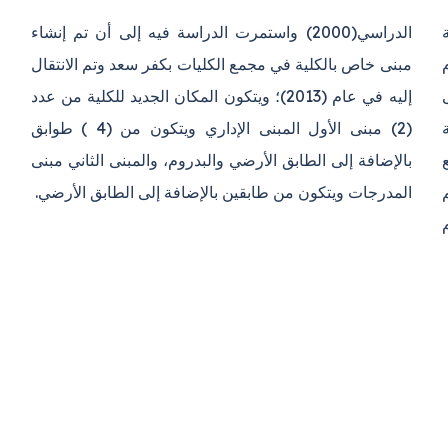
ة
ء
ى
د
م (1979) مع
لثاني مبنى
المدرجات ويتكون من طابقين بالإضافة إلى الطابق الأرضي.