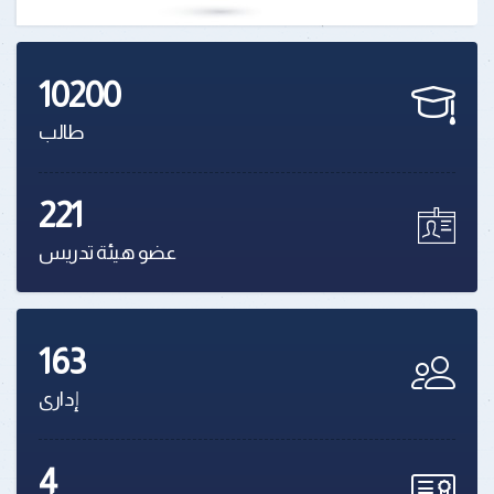
10200
طالب
221
عضو هيئة تدريس
163
إدارى
4