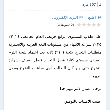
قرأ
807
مرة.
اطبع
البريد الإلكترونى
4
2
5
1
3
(0 تصويتات)
على طلاب المستوى الرابع خريجى العام الجامعى ٢٠٢٤/
٢٠٢٥ سرعة الانتهاء من مستويات اللغة العربية والانجليزية
متطلبات التخرج لائحة ( ٢١) (لانه بعد اعتماد نتيجة الترم
الصيفى سسيتم كتابة فصل التخرج فصل الصيف بشهادة
التخرج حتى ولو كان الطالب انهى ساعات التخرج بفصل
الربيع ،،
برجاء اعتبار الامر مهم جدا
اطيب الامنيات بالتوفيق