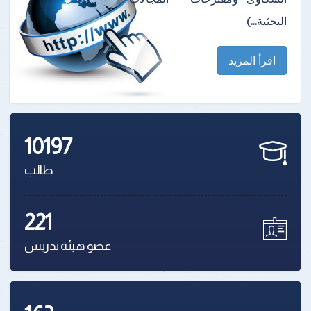
البحثية...)
اقرأ المزيد
10197
طالب
221
عضو هيئة تدريس