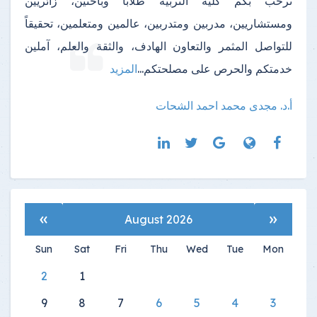
ترحب بكم كلية التربية طلاباً وباحثين، زائريين
ومستشاريين، مدربين ومتدربين، عالمين ومتعلمين، تحقيقاً
للتواصل المثمر والتعاون الهادف، والثقة والعلم، آملين
خدمتكم والحرص على مصلحتكم
...
المزيد
أ.د. مجدى محمد احمد الشحات
»
«
August 2026
Sun
Sat
Fri
Thu
Wed
Tue
Mon
2
1
9
8
7
6
5
4
3