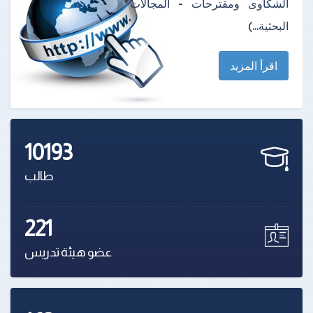
الشكاوى ومقترحات - المجالات
البحثية...)
اقرأ المزيد
10193
طالب
221
عضو هيئة تدريس