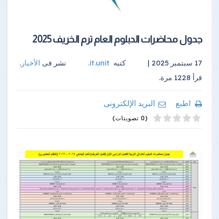
جدول محاضرات الدبلوم العام ترم الخريف 2025
17 سبتمبر 2025 |
كتبه
it.unit
.
نشر فى
الأخبار
.
قرأ
1228
مرة.
اطبع
البريد الإلكترونى
4
2
5
1
3
(0 تصويتات)