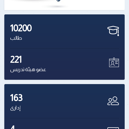
10200
طالب
221
عضو هيئة تدريس
163
إدارى