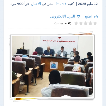
12 مايو 2025 |
كتبه
it.unit
.
نشر فى
الأخبار
.
قرأ
900
مرة.
اطبع
البريد الإلكترونى
4
2
5
1
3
(0 تصويتات)