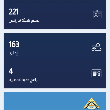
221
عضو هيئة تدريس
163
إدارى
4
برامج جديدة مميزة