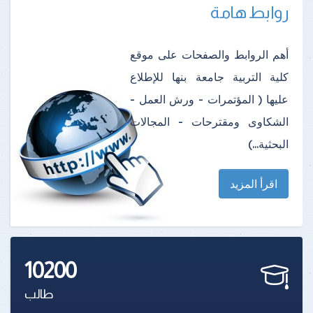
روابط هامة
أهم الروابط والصفحات على موقع
كلية التربية جامعة بنها للإطلاع
عليها ( المؤتمرات - ورش العمل -
الشكاوى ومقترحات - المجالات
البحثية...)
اقرأ المزيد
10200
طالب