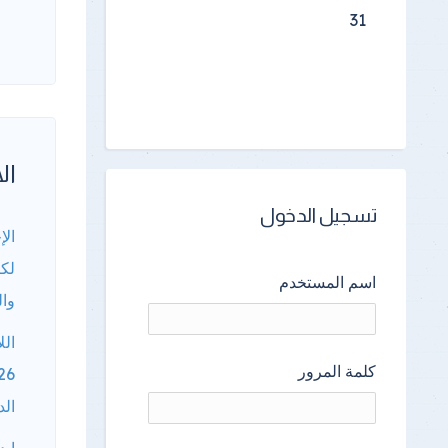
31
الأ
تسجيل الدخول
الإ
لكا
اسم المستخدم
وال
الل
كلمة المرور
الد