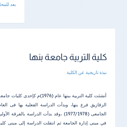
بعد للمح
كلية التربية جامعة بنها
نبذة تاريخية عن الكلية
أنشئت كلية التربية ببنها عام (1976)م كإحدى كليات جامع
الدراسي(2000) واستمرت الدراسة فيه إلى أن تم إنشا
الزقازيق فرع بنها، وبدأت الدراسة الفعلية بها فى العام
مبنى خاص بالكلية في مجمع الكليات بكفر سعد وتم الانتقال
الجامعى (1977/1978) ،وقد بدأت الدراسة بالفرقة الأول
إليه في عام (2013)؛ ويتكون المكان الجديد للكلية من عد
في مبنى إدارة الجامعة ثم انتقلت الدراسة إلى مبنى كلية
(2) مبنى الأول المبنى الإداري ويتكون من (4 ) طوابق