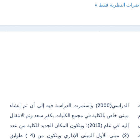
اضرات النظرية فقط »
ة
ء
ى
د