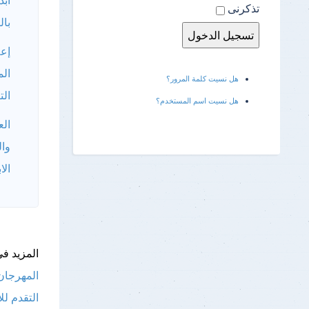
ابد
تذكرنى
بال
إعل
الم
هل نسيت كلمة المرور؟
الت
هل نسيت اسم المستخدم؟
الع
وال
الا
المزيد فى
المهرجان 