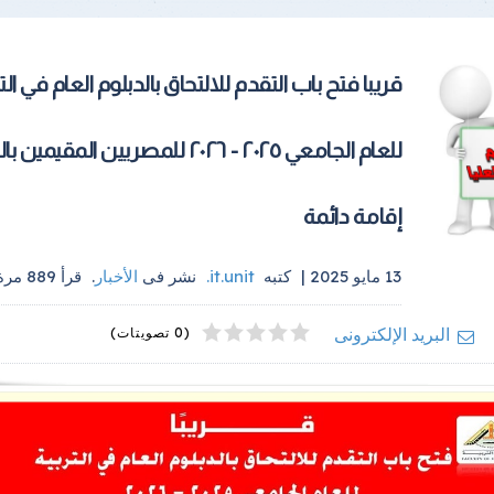
قريبا فتح باب التقدم للالتحاق بالدبلوم العام في الت
للعام الجامعي ٢٠٢٥ - ٢٠٢٦ للمصريين المقيمين
إقامة دائمة
13 مايو 2025 |
كتبه
it.unit
.
نشر فى
الأخبار
.
قرأ
889
مرة.
4
2
5
1
3
البريد الإلكترونى
(0 تصويتات)