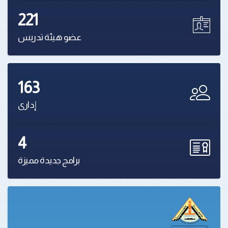
221
عضو هيئة تدريس
163
إدارى
4
برامج جديدة مميزة