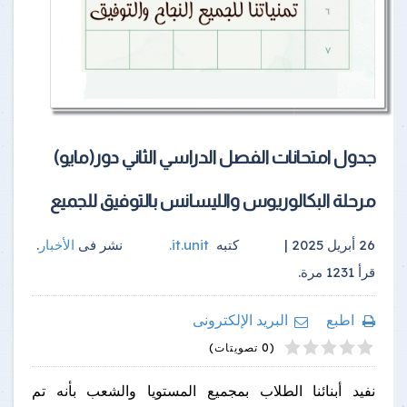
جدول امتحانات الفصل الدراسي الثاني دور(مايو)
مرحلة البكالوريوس والليسانس بالتوفيق للجميع
26 أبريل 2025 |
كتبه
it.unit
.
نشر فى
الأخبار
.
قرأ
1231
مرة.
اطبع
البريد الإلكترونى
4
2
5
1
3
(0 تصويتات)
نفيد أبنائنا الطلاب بمجميع المستويا والشعب بأنه تم