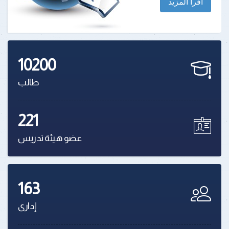
اقرأ المزيد
10200
طالب
221
عضو هيئة تدريس
163
إدارى