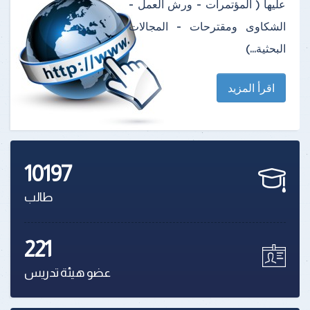
عليها ( المؤتمرات - ورش العمل -
الشكاوى ومقترحات - المجالات
البحثية...)
اقرأ المزيد
10197
طالب
221
عضو هيئة تدريس