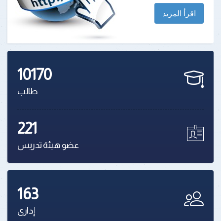
اقرأ المزيد
10170
طالب
221
عضو هيئة تدريس
163
إدارى