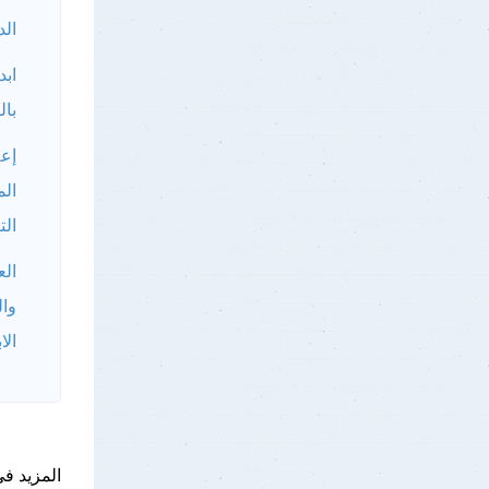
الد
ابد
بال
إعل
الم
الت
الع
وال
الا
المزيد فى