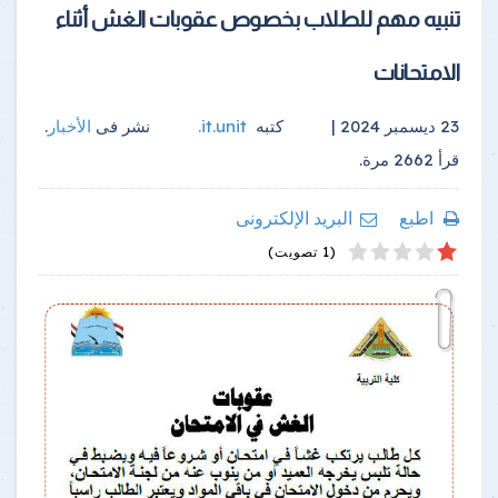
تنبيه مهم للطلاب بخصوص عقوبات الغش أثناء
الامتحانات
23 ديسمبر 2024 |
كتبه
it.unit
.
نشر فى
الأخبار
.
قرأ
2662
مرة.
اطبع
البريد الإلكترونى
4
2
5
1
3
(1 تصويت)