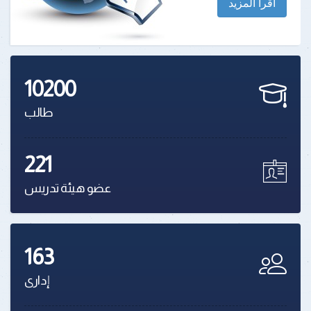
اقرأ المزيد
10200
طالب
221
عضو هيئة تدريس
163
إدارى