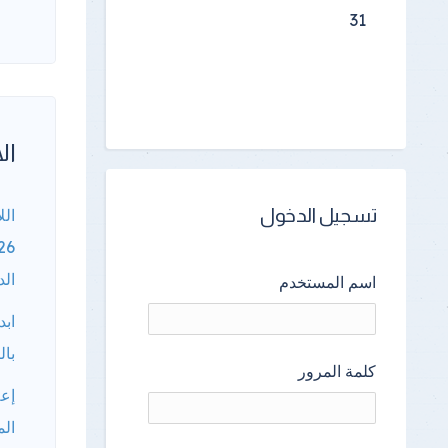
31
الأ
تسجيل الدخول
الل
الد
اسم المستخدم
ابد
بال
كلمة المرور
إعل
الم