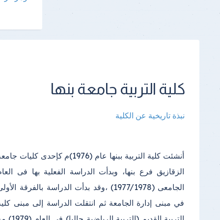
كلية التربية جامعة بنها
نبذة تاريخية عن الكلية
أنشئت كلية التربية ببنها عام (1976)م كإحدى كليات جامع
الدراسي(2000) واستمرت الدراسة فيه إلى أن تم إنشا
الزقازيق فرع بنها، وبدأت الدراسة الفعلية بها فى العام
مبنى خاص بالكلية في مجمع الكليات بكفر سعد وتم الانتقال
الجامعى (1977/1978) ،وقد بدأت الدراسة بالفرقة الأول
إليه في عام (2013)؛ ويتكون المكان الجديد للكلية من عد
في مبنى إدارة الجامعة ثم انتقلت الدراسة إلى مبنى كلية
(2) مبنى الأول المبنى الإداري ويتكون من (4 ) طوابق
التربية القديم (التربية الرياضية حاليا) في العا
بالإضافة إلى الطابق الأرضي والبدروم، والمبنى ا