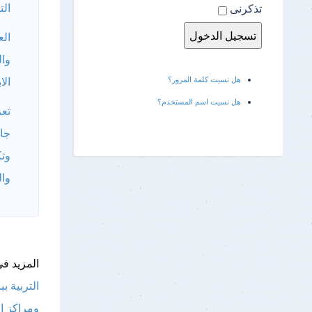
الت
تذكرنى
الع
وال
هل نسيت كلمة المرور؟
الا
هل نسيت اسم المستخدم؟
تعز
جام
وت
وال
المزيد فى
التربية ببن
ومراكز ا