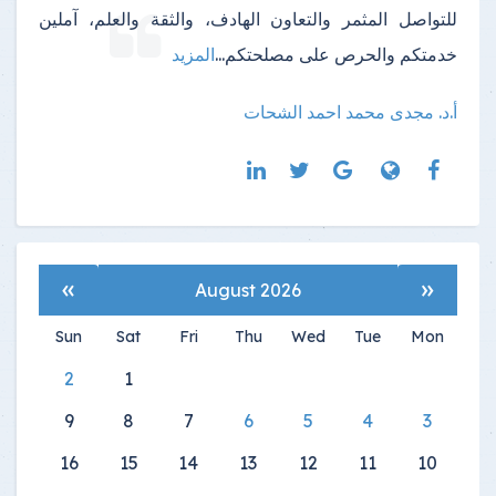
للتواصل المثمر والتعاون الهادف، والثقة والعلم، آملين
خدمتكم والحرص على مصلحتكم
...
المزيد
أ.د. مجدى محمد احمد الشحات
»
«
August 2026
Sun
Sat
Fri
Thu
Wed
Tue
Mon
2
1
9
8
7
6
5
4
3
16
15
14
13
12
11
10