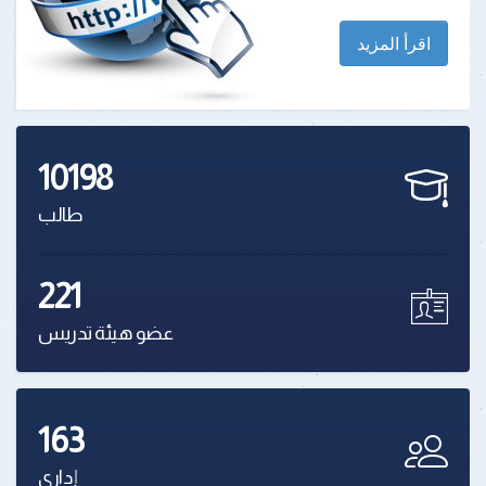
اقرأ المزيد
10198
طالب
221
عضو هيئة تدريس
163
إدارى