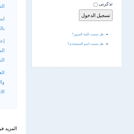
تذكرنى
الد
ابد
بال
هل نسيت كلمة المرور؟
إعل
هل نسيت اسم المستخدم؟
الم
الت
الع
وال
الا
المزيد فى