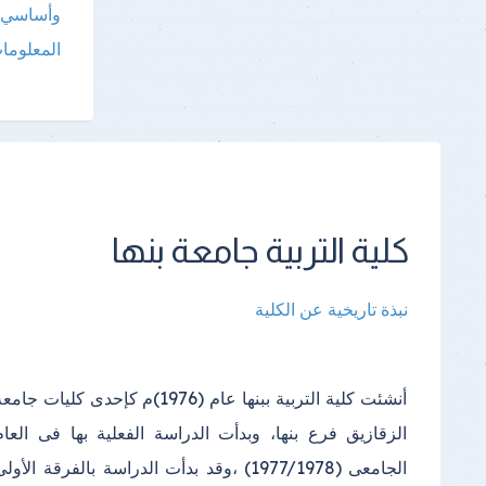
وأساسي لج
المعلوما
كلية التربية جامعة بنها
نبذة تاريخية عن الكلية
أنشئت كلية التربية ببنها عام (1976)م كإحدى كليات جامع
الدراسي(2000) واستمرت الدراسة فيه إلى أن تم إنشا
الزقازيق فرع بنها، وبدأت الدراسة الفعلية بها فى العام
مبنى خاص بالكلية في مجمع الكليات بكفر سعد وتم الانتقال
الجامعى (1977/1978) ،وقد بدأت الدراسة بالفرقة الأول
إليه في عام (2013)؛ ويتكون المكان الجديد للكلية من عد