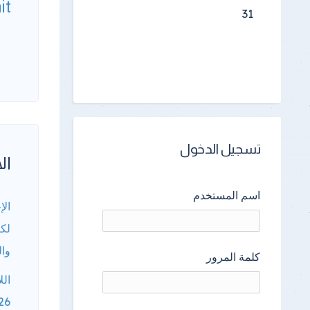
it
31
تسجيل الدخول
الأ
اسم المستخدم
الإ
لكا
وال
كلمة المرور
الل