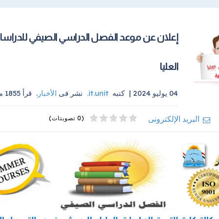
إعلان عن موعد الفصل الدراسي الصيفي للدراس
العليا
04 يوليو 2024 |
كتبه
it.unit
.
نشر فى
الأخبار
.
قرأ
1855
مر
4
2
5
1
3
البريد الإلكترونى
(0 تصويتات)