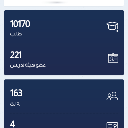
10170
طالب
221
عضو هيئة تدريس
163
إدارى
4