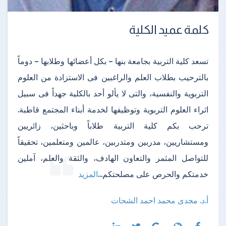
كلمة عميد الكلية
تسعد كلية التربية بجامعة بنها – بكل أعضائها وطلابها – دوماً
بالترحيب بطلاب العلم والراغبين فى الاستزادة من العلوم
التربوية والنفسية، والتى لا يألو أحد بالكلية جهداً فى سبيل
اثراء العلوم التربوية وتوظيفها لخدمة أبناء المجتمع قاطبة.
ترحب بكم كلية التربية طلاباً وباحثين، زائريين
ومستشاريين، مدربين ومتدربين، عالمين ومتعلمين، تحقيقاً
للتواصل المثمر والتعاون الهادف، والثقة والعلم، آملين
خدمتكم والحرص على مصلحتكم
...
المزيد
أ.د. مجدى محمد احمد الشحات