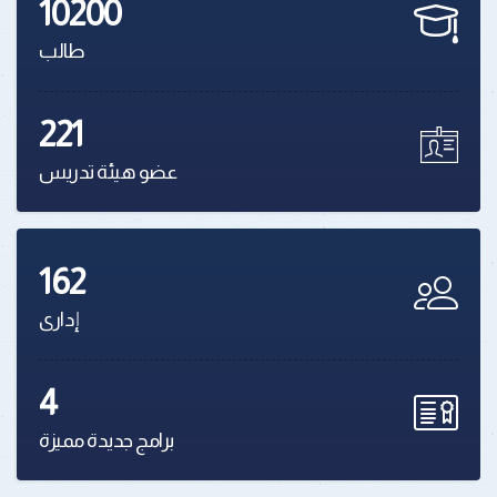
10200
طالب
221
عضو هيئة تدريس
162
إدارى
4
برامج جديدة مميزة