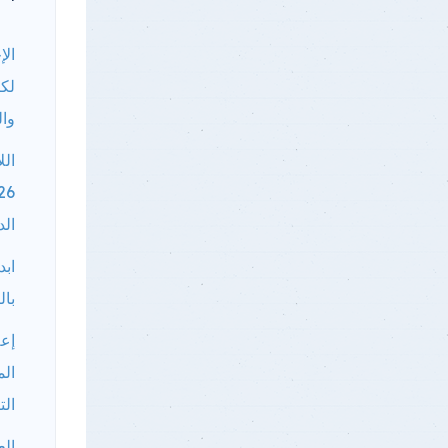
الإ
لكا
وال
الل
الد
ابد
بال
إعل
الم
الت
الع