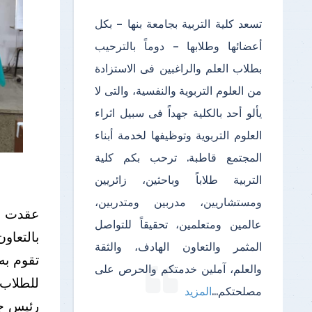
تسعد كلية التربية بجامعة بنها – بكل
أعضائها وطلابها – دوماً بالترحيب
بطلاب العلم والراغبين فى الاستزادة
من العلوم التربوية والنفسية، والتى لا
يألو أحد بالكلية جهداً فى سبيل اثراء
العلوم التربوية وتوظيفها لخدمة أبناء
المجتمع قاطبة. ترحب بكم كلية
التربية طلاباً وباحثين، زائريين
ومستشاريين، مدربين ومتدربين،
عقدت كل
عالمين ومتعلمين، تحقيقاً للتواصل
بالتعاو
المثمر والتعاون الهادف، والثقة
تقوم به 
والعلم، آملين خدمتكم والحرص على
للطلاب 
مصلحتكم
...
المزيد
رئيس جا