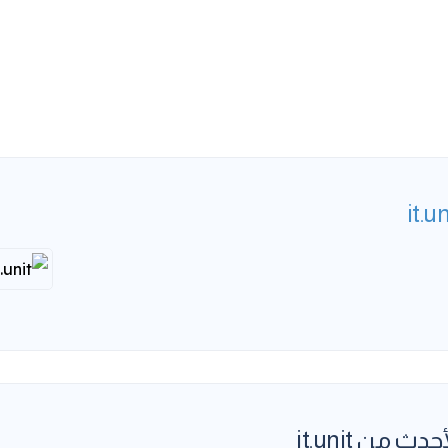
it.un
حدث من it.unit