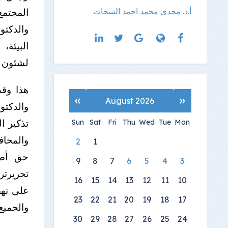
المجتمع
أ.د. مجدى محمد احمد الشحات
والدكتو
البيئة،
لشئون خ
هذا وقد
»
«
August 2026
والدكتو
تذكير ا
Sun
Sat
Fri
Thu
Wed
Tue
Mon
والمحاف
2
1
حق أصي
9
8
7
6
5
4
3
تحريرتر
16
15
14
13
12
11
10
على نهض
23
22
21
20
19
18
17
والجميع
30
29
28
27
26
25
24