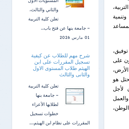
المستويات الأول
تربية،
والثاني والثالث،
وتنمية
تعلن كلية التربية
لمساعد
– جامعة بنها عن فتح باب…
01 مارس 2026
توفيق،
شرح مهم للطلاب عن كيفية
ون على
تسجيل المقررات على ابن
الهيثم طلاب المستوى الاول
الأرض،
والثانى والثالث
حتل هو
تعلن كلية التربية
 لأجل
– جامعة بنها
والعمل
لطلابها الأعزاء
الوطن،
خطوات تسجيل
المقررات على نظام ابن الهيثم،…