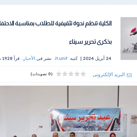
الكلية تنظم ندوة تثقيفية للطلاب بمناسبة الاحتف
بذكرى تحرير سيناء
24 أبريل 2024 |
كتبه
it.unit
.
نشر فى
الأخبار
.
قرأ
1928
م
4
2
5
1
3
البريد الإلكترونى
(0 تصويتات)